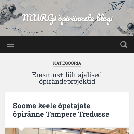
MURGi õpirännete blogi
KATEGOORIA
Erasmus+ lühiajalised
õpirändeprojektid
Soome keele õpetajate
õpiränne Tampere Tredusse