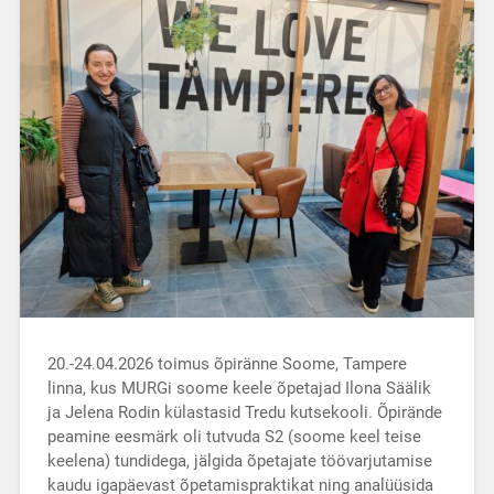
20.-24.04.2026 toimus õpiränne Soome, Tampere
linna, kus MURGi soome keele õpetajad Ilona Säälik
ja Jelena Rodin külastasid Tredu kutsekooli. Õpirände
peamine eesmärk oli tutvuda S2 (soome keel teise
keelena) tundidega, jälgida õpetajate töövarjutamise
kaudu igapäevast õpetamispraktikat ning analüüsida