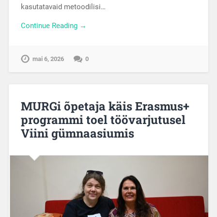
kasutatavaid metoodilisi…
Continue Reading →
mai 6, 2026
0
MURGi õpetaja käis Erasmus+
programmi toel töövarjutusel
Viini gümnaasiumis