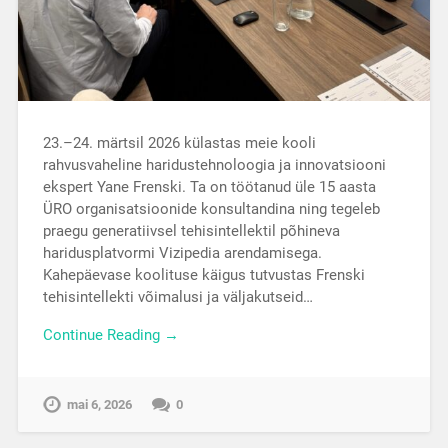
23.–24. märtsil 2026 külastas meie kooli
rahvusvaheline haridustehnoloogia ja innovatsiooni
ekspert Yane Frenski. Ta on töötanud üle 15 aasta
ÜRO organisatsioonide konsultandina ning tegeleb
praegu generatiivsel tehisintellektil põhineva
haridusplatvormi Vizipedia arendamisega.
Kahepäevase koolituse käigus tutvustas Frenski
tehisintellekti võimalusi ja väljakutseid…
Continue Reading →
mai 6, 2026
0