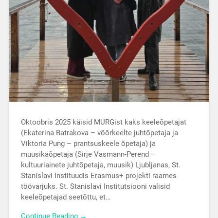
Oktoobris 2025 käisid MURGist kaks keeleõpetajat
(Ekaterina Batrakova – võõrkeelte juhtõpetaja ja
Viktoria Pung – prantsuskeele õpetaja) ja
muusikaõpetaja (Sirje Vasmann-Perend –
kultuuriainete juhtõpetaja, muusik) Ljubljanas, St.
Stanislavi Instituudis Erasmus+ projekti raames
töövarjuks. St. Stanislavi Institutsiooni valisid
keeleõpetajad seetõttu, et…
Continue Reading →