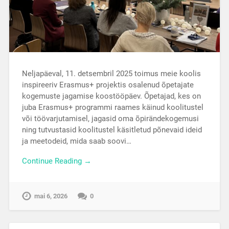
Neljapäeval, 11. detsembril 2025 toimus meie koolis
inspireeriv Erasmus+ projektis osalenud õpetajate
kogemuste jagamise koostööpäev. Õpetajad, kes on
juba Erasmus+ programmi raames käinud koolitustel
või töövarjutamisel, jagasid oma õpirändekogemusi
ning tutvustasid koolitustel käsitletud põnevaid ideid
ja meetodeid, mida saab soovi…
Continue Reading →
mai 6, 2026
0