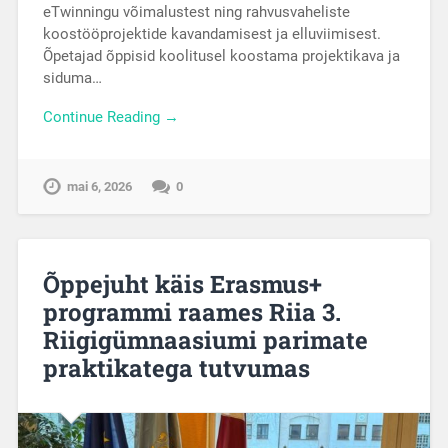
eTwinningu võimalustest ning rahvusvaheliste
koostööprojektide kavandamisest ja elluviimisest.
Õpetajad õppisid koolitusel koostama projektikava ja
siduma…
Continue Reading →
mai 6, 2026
0
Õppejuht käis Erasmus+
programmi raames Riia 3.
Riigigümnaasiumi parimate
praktikatega tutvumas