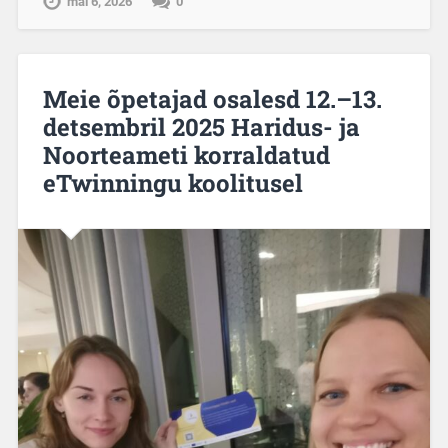
mai 6, 2026
0
Meie õpetajad osalesd 12.–13.
detsembril 2025 Haridus- ja
Noorteameti korraldatud
eTwinningu koolitusel