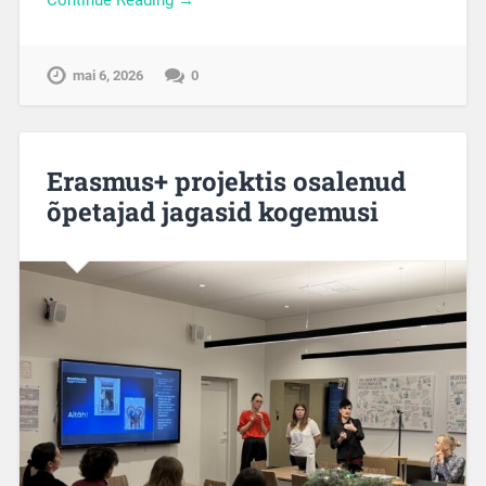
Continue Reading →
mai 6, 2026
0
Erasmus+ projektis osalenud
õpetajad jagasid kogemusi