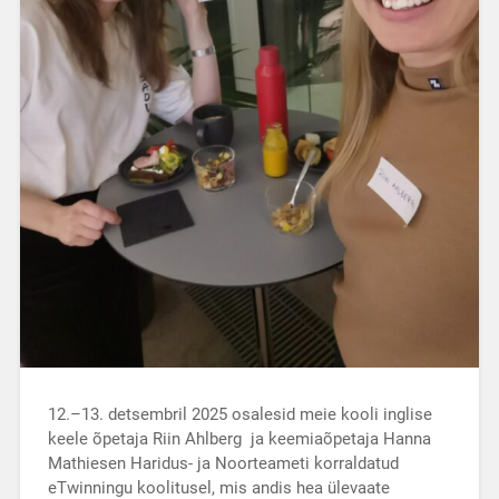
12.–13. detsembril 2025 osalesid meie kooli inglise
keele õpetaja Riin Ahlberg ja keemiaõpetaja Hanna
Mathiesen Haridus- ja Noorteameti korraldatud
eTwinningu koolitusel, mis andis hea ülevaate