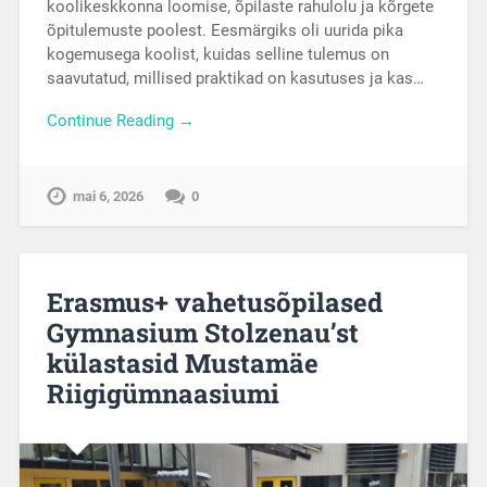
koolikeskkonna loomise, õpilaste rahulolu ja kõrgete
õpitulemuste poolest. Eesmärgiks oli uurida pika
kogemusega koolist, kuidas selline tulemus on
saavutatud, millised praktikad on kasutuses ja kas…
Continue Reading →
mai 6, 2026
0
Erasmus+ vahetusõpilased
Gymnasium Stolzenau’st
külastasid Mustamäe
Riigigümnaasiumi