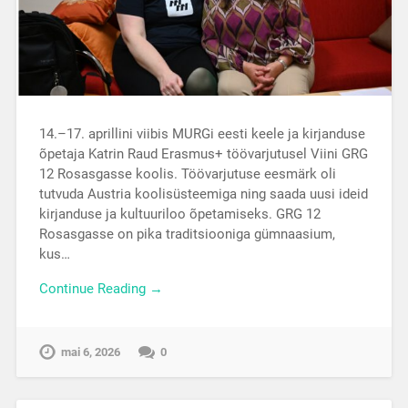
14.–17. aprillini viibis MURGi eesti keele ja kirjanduse
õpetaja Katrin Raud Erasmus+ töövarjutusel Viini GRG
12 Rosasgasse koolis. Töövarjutuse eesmärk oli
tutvuda Austria koolisüsteemiga ning saada uusi ideid
kirjanduse ja kultuuriloo õpetamiseks. GRG 12
Rosasgasse on pika traditsiooniga gümnaasium,
kus…
Continue Reading →
mai 6, 2026
0